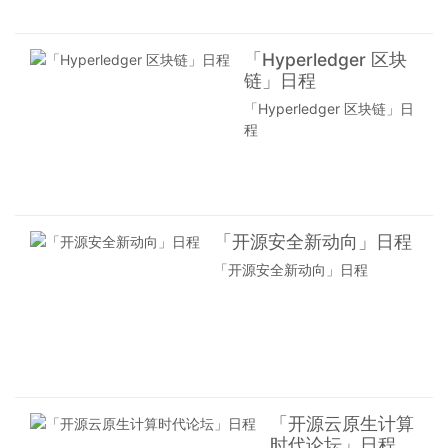
金会首
响应，
位国人
满足行
董事会
「Hyperledger 区块
业在实
成员吴
链」日程
时业
晟担任
务、应
「Hyperledger 区块链」日
出品
用智
程
人，此
能、安
论坛主
全与隐
要涉及
私保护
议题偏
等方面
架构、
的基本
「开源安全新动向」日程
系统业
需求。
务相
「开源安全新动向」日程
边缘计
关，比
算是
如监
5G 和
控、分
物联网
布式调
时代的
度、网
重要技
关、消
术，同
息中间
时具有
「开源云原生计算
件等。
覆盖范
时代论坛」日程