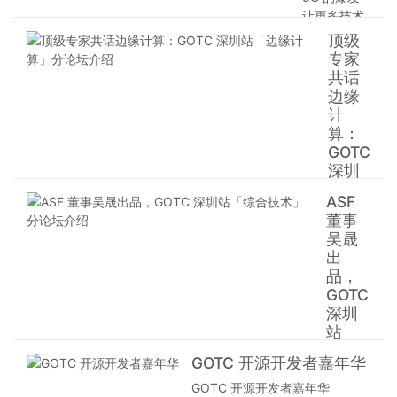
技术 VP，
让更多技术
PHP 开发组
得到了飞速
顶级
核心成员惠
发展，其中
专家
新宸（鸟
就包括嵌入
共话
哥，
式与 IoT，
边缘
Laruence）
生活中随处
计
担任出品人
可以见到该
算：
的「编程语
技术领域的
GOTC
言艺术」专
应用。 7 月
深圳
题论坛将在
31 日至 8
站
31 日拉开
ASF
月 1 日，
「边
帷幕。 在开
董事
GOTC 全球
缘计
源的世界
吴晟
开源技术峰
算」
里，编程语
出
会深圳站将
分论
言必不可
品，
在深圳会展
坛介
少，每种语
GOTC
中心召开。
绍
言也有各自
深圳
峰会邀请上
的能力和性
边缘计
站
海睿赛德电
情，本论坛
算，是
「综
子科技有限
会为大家分
GOTC 开源开发者嘉年华
指在靠
合技
公司 CEO，
享近两年大
近物或
术」
GOTC 开源开发者嘉年华
RT-Thread
势的编程语