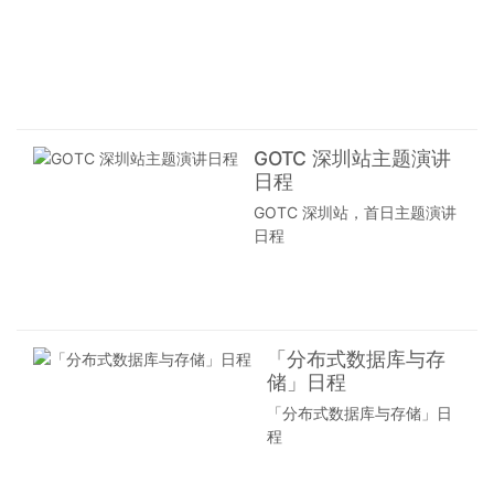
数据源
分论
创始人熊谱
言在实际使
头的一
坛介
翔担任出品
用中的技
侧，采
绍
人，共同策
巧，以及语
用网
划「嵌入式
言相关生态
7 月 31
络、计
与 IoT 」专
的发展情况
日，为
算、存
题论坛，希
等内容。
期两天
储、应
望通过本论
GOTC 深圳站主题演讲
的全球
用核心
坛让大家更
日程
开源技
能力为
多地了解嵌
术峰会
GOTC 深圳站，首日主题演讲
一体的
入式与 IoT
GOTC
日程
开放平
背后的技术
2021 深
台，就
与生态，以
圳站即
近提供
及开源在该
将拉开
最近端
领域展现出
帷幕。
服务。
的能力。
其中，
其应用
「分布式数据库与存
「综合
程序在
储」日程
技术」
边缘侧
「分布式数据库与存储」日
分论坛
发起，
程
由
产生更
Apache
快的网
软件基
络服务