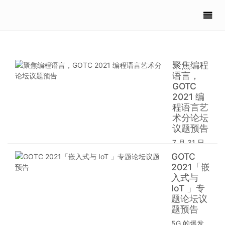
聚焦编程
语言，
GOTC
2021 编
程语言艺
术分论坛
议题预告
7 月 31 日
至 8 月 1
GOTC
日，GOTC
2021「嵌
全球开源技
入式与
术峰会深圳
IoT 」专
站将在深圳
题论坛议
会展中心召
题预告
开。由贝壳
5G 的爆发